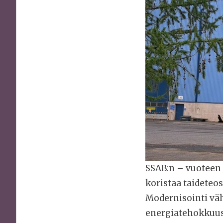
SSAB:n – vuoteen 
koristaa taideteos
Modernisointi vä
energiatehokkuus 