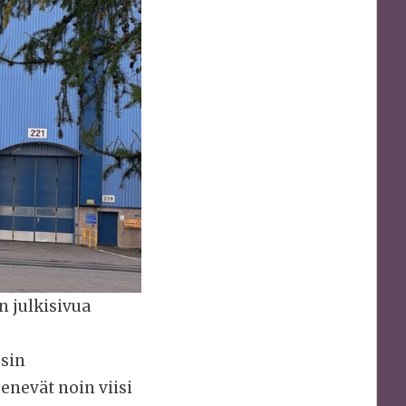
 julkisivua
ssin
enevät noin viisi