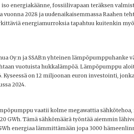
 iso energiakäänne, fossiilivapaan teräksen valmist
sa vuonna 2028 ja uudenaikaisemmassa Raahen teh
ttäviä energiamurroksia tapahtuu kuitenkin myös
mua Oy:n ja SSAB:n yhteinen lämpöpumppuhanke v
htaan vuotuista hukkalämpöä. Lämpöpumppu aloit
 Kyseessä on 12 miljoonan euron investointi, jonk
ussa 2024.
ämpöpumppu vaatii kolme megawattia sähkötehoa,
n 20 GWh. Tämä sähkömäärä työntää aiemmin lähive
GWh energiaa lämmittämään jopa 3000 hämeenlinn