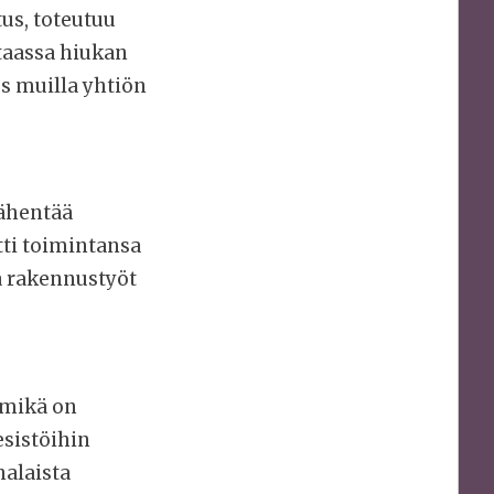
us, toteutuu
taassa hiukan
 muilla yhtiön
ähentää
ti toimintansa
a rakennustyöt
 mikä on
sistöihin
alaista