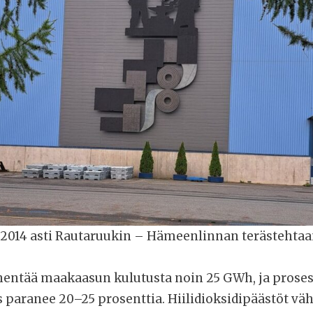
2014 asti Rautaruukin – Hämeenlinnan terästehtaan
hentää maakaasun kulutusta noin 25 GWh, ja prose
paranee 20–25 prosenttia. Hiilidioksidipäästöt väh