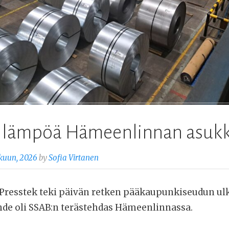
ä lämpöä Hämeenlinnan asukk
kuun, 2026
by
Sofia Virtanen
resstek teki päivän retken pääkaupunkiseudun ulk
e oli SSAB:n terästehdas Hämeenlinnassa.