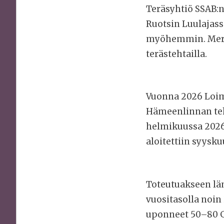
Teräsyhtiö SSAB:n
Ruotsin Luulajas
myöhemmin. Merki
terästehtailla.
Vuonna 2026 Loi
Hämeenlinnan te
helmikuussa 2026.
aloitettiin syysku
Toteutuakseen l
vuositasolla noi
uponneet 50–80 