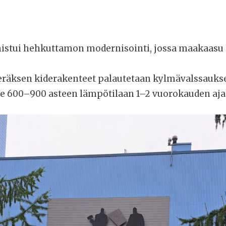
istui hehkuttamon modernisointi, jossa maakaasu
räksen kiderakenteet palautetaan kylmävalssauks
 600–900 asteen lämpötilaan 1–2 vuorokauden aja