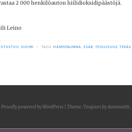
vastaa 2 000 henkilöauton hiilidioksidipäästöjä.
ili Leino
•
 TUTUSTUU
,
SUOMI
TAGS
HÄMEENLINNA
,
SSAB
,
TEOLLISUUS
,
TERÄS
Proudly powered by WordPress
|
Theme: Toujours by
Automattic
.