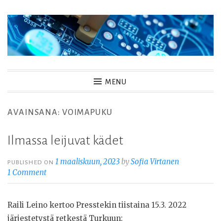
Skip
to
content
MENU
AVAINSANA:
VOIMAPUKU
Ilmassa leijuvat kädet
1 maaliskuun, 2023
by
Sofia Virtanen
PUBLISHED ON
1 Comment
Raili Leino kertoo Presstekin tiistaina 15.3. 2022
järjestetystä retkestä Turkuun: