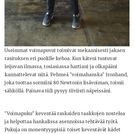
Useimmat voimapuvut toimivat mekaanisesti jakaen
rasituksen eri puolille kehoa. Kun käteni tuntuvat
leijuvan ilmassa, tosiasiassa hartiani ja olkapääni
kannattelevat niitä. Pehmeä ”voimahanska” Ironhand,
joka tuottaa sormiini 80 Newtonin lisävoiman, toimii
sähköllä. Painava tiili pysyy tiiviisti näpeissäni.
”Voimapuku” keventää raskaiden taakkojen nostelua
ja helpottaa hankalissa asennoissa tehtävää työtä.
Pukuja on monentyyppisiä: toiset keventävät kädet