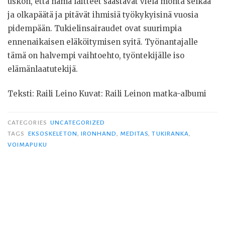
uskon, että nämä laitteet säästävät vielä monta selkää
ja olkapäätä ja pitävät ihmisiä työkykyisinä vuosia
pidempään. Tukielinsairaudet ovat suurimpia
ennenaikaisen eläköitymisen syitä. Työnantajalle
tämä on halvempi vaihtoehto, työntekijälle iso
elämänlaatutekijä.
Teksti: Raili Leino Kuvat: Raili Leinon matka-albumi
CATEGORIES
UNCATEGORIZED
TAGS
EKSOSKELETON
,
IRONHAND
,
MEDITAS
,
TUKIRANKA
,
VOIMAPUKU