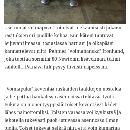
Useimmat voimapuvut toimivat mekaanisesti jakaen
rasituksen eri puolille kehoa. Kun käteni tuntuvat
leijuvan ilmassa, tosiasiassa hartiani ja olkapääni
kannattelevat niitä. Pehmeä ”voimahanska” Ironhand,
joka tuottaa sormiini 80 Newtonin lisävoiman, toimii
sähköllä. Painava tiili pysyy tiiviisti näpeissäni.
”Voimapuku” keventää raskaiden taakkojen nostelua
ja helpottaa hankalissa asennoissa tehtävää työtä.
Pukuja on monentyyppisiä: toiset keventävät kädet
lähes painottomiksi. Toisten varassa voi kyykistyä ja
lekotella tukevasti puoli-istuvassa asennossa ilman
tuolia. Toiset tukevat selkää niin, että voin kumartua