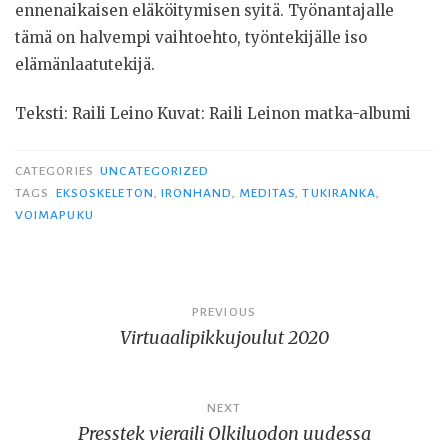
ennenaikaisen eläköitymisen syitä. Työnantajalle
tämä on halvempi vaihtoehto, työntekijälle iso
elämänlaatutekijä.
Teksti: Raili Leino Kuvat: Raili Leinon matka-albumi
CATEGORIES
UNCATEGORIZED
TAGS
EKSOSKELETON
,
IRONHAND
,
MEDITAS
,
TUKIRANKA
,
VOIMAPUKU
Artikkelien
PREVIOUS
Virtuaalipikkujoulut 2020
selaus
NEXT
Presstek vieraili Olkiluodon uudessa