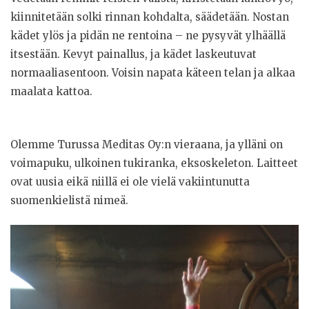
kiinnitetään solki rinnan kohdalta, säädetään. Nostan
kädet ylös ja pidän ne rentoina – ne pysyvät ylhäällä
itsestään. Kevyt painallus, ja kädet laskeutuvat
normaaliasentoon. Voisin napata käteen telan ja alkaa
maalata kattoa.
Olemme Turussa Meditas Oy:n vieraana, ja ylläni on
voimapuku, ulkoinen tukiranka, eksoskeleton. Laitteet
ovat uusia eikä niillä ei ole vielä vakiintunutta
suomenkielistä nimeä.