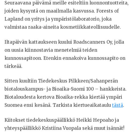
Seuraavana päivämä meille esiteltiin luonnontuotteita,
joiden kysyntä on maailmalla kasvussa. Forests of
Lapland on yritys ja ympäristölaboratorio, joka
valmistaa raaka-aineita kosmetiikkateollisuudelle.
Iltapäivän kattaukseen kuului Roadscanners Oy, jolla
on uusia kiinnostavia menetelmiä teiden
kunnossapitoon. Etenkin ennakoiva kunnossapito on
tärkeää.
Sitten kuultiin Tiedekeskus Pilkkeen/Sahanperän
biotalouskampus- ja Bioaika-Suomi 100 – hankkeista.
Biotaloudesta kertova Bioaika-rekka kiertää ympäri
Suomea ensi kesänä. Tarkista kiertueaikataulu
tästä
.
Kiitokset tiedekeskuspäällikkö Heikki Hepoaho ja
yhteyspäällikkö Kristiina Vuopala sekä muut isännät!