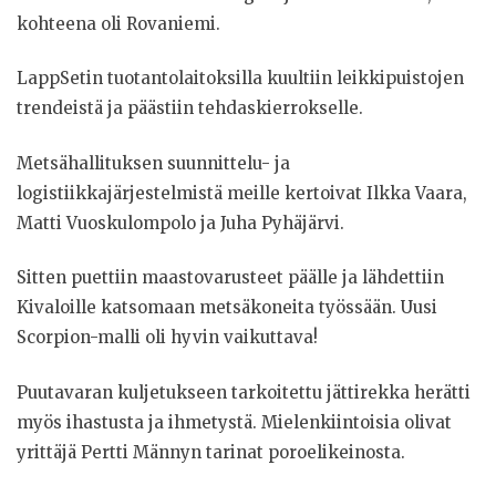
kohteena oli Rovaniemi.
LappSetin tuotantolaitoksilla kuultiin leikkipuistojen
trendeistä ja päästiin tehdaskierrokselle.
Metsähallituksen suunnittelu- ja
logistiikkajärjestelmistä meille kertoivat Ilkka Vaara,
Matti Vuoskulompolo ja Juha Pyhäjärvi.
Sitten puettiin maastovarusteet päälle ja lähdettiin
Kivaloille katsomaan metsäkoneita työssään. Uusi
Scorpion-malli oli hyvin vaikuttava!
Puutavaran kuljetukseen tarkoitettu jättirekka herätti
myös ihastusta ja ihmetystä. Mielenkiintoisia olivat
yrittäjä Pertti Männyn tarinat poroelikeinosta.