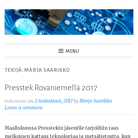
Skip
to
content
MENU
TEKIJÄ:
MARJA SAARIKKO
Presstek Rovaniemellä 2017
2 toukokuun, 2017
by
Marja Saarikko
PUBLISHED ON
Leave a comment
Maaliskuussa Presstekin jäsenille tarjoiltiin taas
melkoinen kattaus teknologiaa ja metsätietoutta, kun