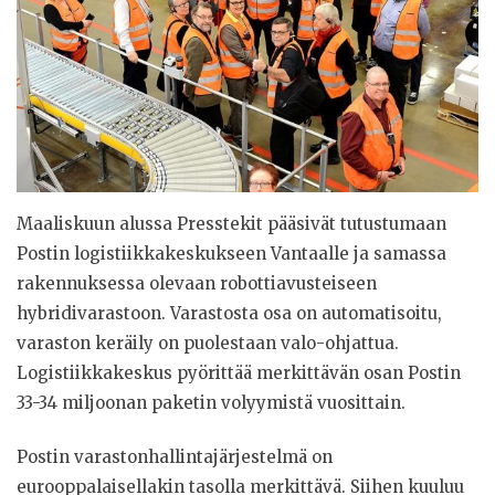
Maaliskuun alussa Presstekit pääsivät tutustumaan
Postin logistiikkakeskukseen Vantaalle ja samassa
rakennuksessa olevaan robottiavusteiseen
hybridivarastoon. Varastosta osa on automatisoitu,
varaston keräily on puolestaan valo-ohjattua.
Logistiikkakeskus pyörittää merkittävän osan Postin
33-34 miljoonan paketin volyymistä vuosittain.
Postin varastonhallintajärjestelmä on
eurooppalaisellakin tasolla merkittävä. Siihen kuuluu