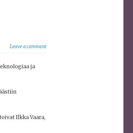
Leave a comment
teknologiaa ja
äästiin
oivat Ilkka Vaara,