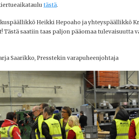
kiertueaikataulu
tästä
.
skuspäällikkö Heikki Hepoaho ja yhteyspäällikkö Kr
! Tästä saatiin taas paljon pääomaa tulevaisuutta va
Marja Saarikko, Presstekin varapuheenjohtaja