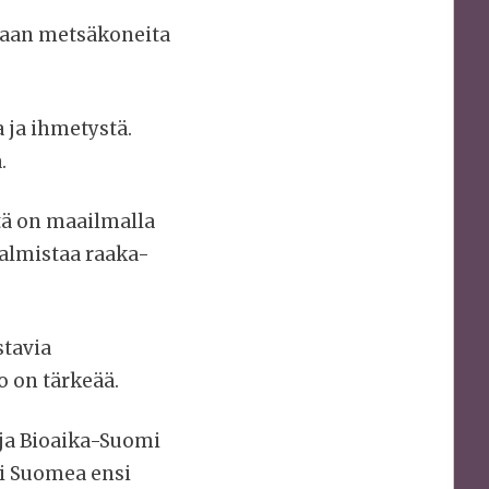
omaan metsäkoneita
 ja ihmetystä.
.
tä on maailmalla
valmistaa raaka-
stavia
 on tärkeää.
ja Bioaika-Suomi
ri Suomea ensi