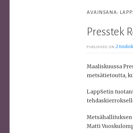
AVAINSANA:
LAPP
Presstek 
2 toukok
PUBLISHED ON
Maaliskuussa Pres
metsätietoutta, k
LappSetin tuotanto
tehdaskierroksell
Metsähallituksen s
Matti Vuoskulompo