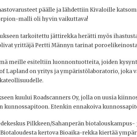
aastovarusteet päälle ja lähdettiin Kivaloille kats
orpion-malli oli hyvin vaikuttava!
ukseen tarkoitettu jättirekka herätti myös ihastusta
livat yrittäjä Pertti Männyn tarinat poroelikeinosta
ä meille esiteltiin luonnontuotteita, joiden kysyn
 of Lapland on yritys ja ympäristölaboratorio, joka 
kateollisuudelle.
kseen kuului Roadscanners Oy, jolla on uusia kiinno
n kunnossapitoon. Etenkin ennakoiva kunnossapito
Tiedekeskus Pilkkeen/Sahanperän biotalouskampus- 
 Biotaloudesta kertova Bioaika-rekka kiertää ympä