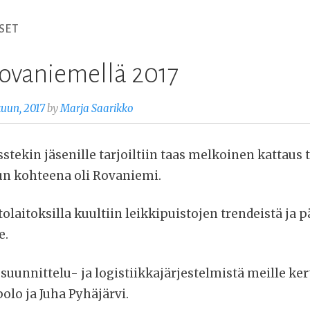
SET
Rovaniemellä 2017
uun, 2017
by
Marja Saarikko
stekin jäsenille tarjoiltiin taas melkoinen kattaus 
un kohteena oli Rovaniemi.
laitoksilla kuultiin leikkipuistojen trendeistä ja p
e.
uunnittelu- ja logistiikkajärjestelmistä meille kert
lo ja Juha Pyhäjärvi.