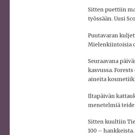
Sitten puettiin m
työssään. Uusi Sc
Puutavaran kuljet
Mielenkiintoisia o
Seuraavana päiväm
kasvussa. Forests
aineita kosmetiik
Iltapäivän kattau
menetelmiä teide
Sitten kuultiin 
100 – hankkeista.