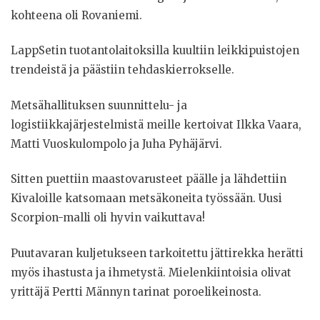
kohteena oli Rovaniemi.
LappSetin tuotantolaitoksilla kuultiin leikkipuistojen
trendeistä ja päästiin tehdaskierrokselle.
Metsähallituksen suunnittelu- ja
logistiikkajärjestelmistä meille kertoivat Ilkka Vaara,
Matti Vuoskulompolo ja Juha Pyhäjärvi.
Sitten puettiin maastovarusteet päälle ja lähdettiin
Kivaloille katsomaan metsäkoneita työssään. Uusi
Scorpion-malli oli hyvin vaikuttava!
Puutavaran kuljetukseen tarkoitettu jättirekka herätti
myös ihastusta ja ihmetystä. Mielenkiintoisia olivat
yrittäjä Pertti Männyn tarinat poroelikeinosta.