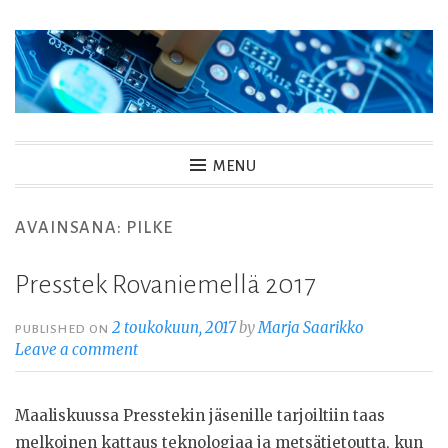
Skip
to
content
MENU
AVAINSANA:
PILKE
Presstek Rovaniemellä 2017
2 toukokuun, 2017
by
Marja Saarikko
PUBLISHED ON
Leave a comment
Maaliskuussa Presstekin jäsenille tarjoiltiin taas
melkoinen kattaus teknologiaa ja metsätietoutta, kun